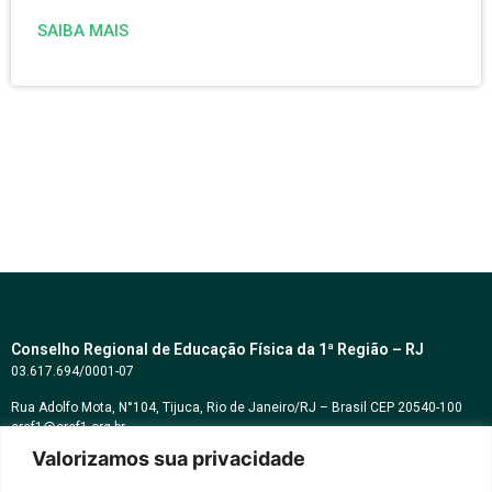
SAIBA MAIS
Conselho Regional de Educação Física da 1ª Região – RJ
03.617.694/0001-07
Rua Adolfo Mota, N°104, Tijuca, Rio de Janeiro/RJ – Brasil CEP 20540-100
cref1@cref1.org.br
Valorizamos sua privacidade
Assessoria de comunicação:
decom@cref1.org.br