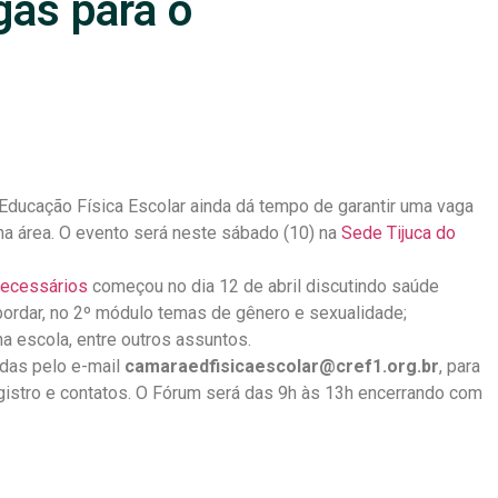
as para o
Educação Física Escolar ainda dá tempo de garantir uma vaga
na área. O evento será neste sábado (10) na
Sede Tijuca do
necessários
começou no dia 12 de abril discutindo saúde
abordar, no 2º módulo temas de gênero e sexualidade;
na escola, entre outros assuntos.
adas pelo e-mail
camaraedfisicaescolar@cref1.org.br
, para
gistro e contatos. O Fórum será das 9h às 13h encerrando com