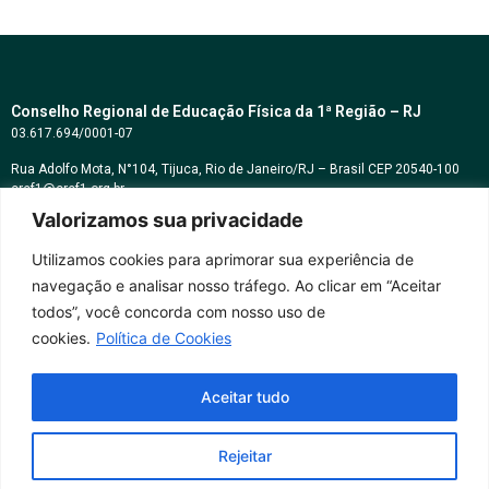
Conselho Regional de Educação Física da 1ª Região – RJ
03.617.694/0001-07
Rua Adolfo Mota, N°104, Tijuca, Rio de Janeiro/RJ – Brasil CEP 20540-100
cref1@cref1.org.br
Valorizamos sua privacidade
Assessoria de comunicação:
decom@cref1.org.br
Utilizamos cookies para aprimorar sua experiência de
navegação e analisar nosso tráfego. Ao clicar em “Aceitar
Horários de atendimento:
todos”, você concorda com nosso uso de
2ª a 6ª feira das 9h às 17h / Sábados das 09h às 13h
cookies.
Política de Cookies
Whatsapp: (21) 2569-2398
Aceitar tudo
Rejeitar