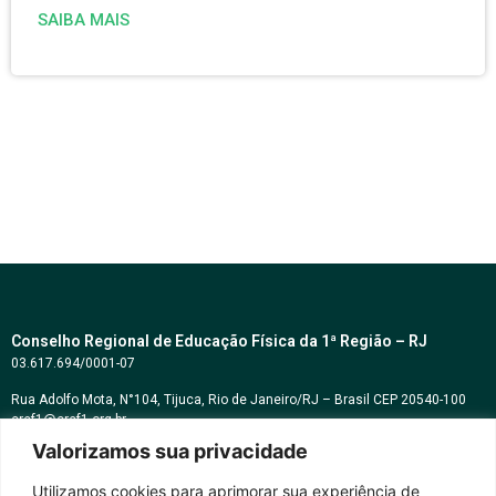
SAIBA MAIS
Conselho Regional de Educação Física da 1ª Região – RJ
03.617.694/0001-07
Rua Adolfo Mota, N°104, Tijuca, Rio de Janeiro/RJ – Brasil CEP 20540-100
cref1@cref1.org.br
Valorizamos sua privacidade
Assessoria de comunicação:
decom@cref1.org.br
Utilizamos cookies para aprimorar sua experiência de