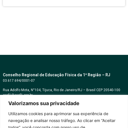
Conselho Regional de Educação Física da 1ª Região – RJ
03.617.694/0001-07
Rua Adolfo Mota, N°104, Tijuca, Rio de Janeiro/RJ – Brasil CEP 20540-100
cref1@cref1.org.br
Valorizamos sua privacidade
Assessoria de comunicação:
decom@cref1.org.br
Utilizamos cookies para aprimorar sua experiência de
navegação e analisar nosso tráfego. Ao clicar em “Aceitar
Horários de atendimento:
todos”, você concorda com nosso uso de