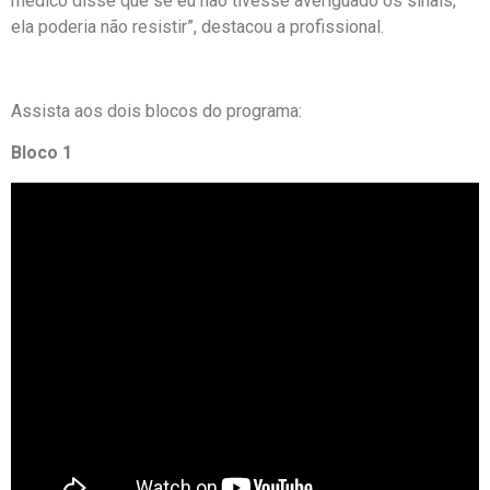
médico disse que se eu não tivesse averiguado os sinais,
ela poderia não resistir”, destacou a profissional.
Assista aos dois blocos do programa:
Bloco 1