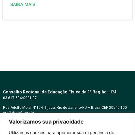
SAIBA MAIS
Conselho Regional de Educação Física da 1ª Região – RJ
03.617.694/0001-07
Rua Adolfo Mota, N°104, Tijuca, Rio de Janeiro/RJ – Brasil CEP 20540-100
cref1@cref1.org.br
Valorizamos sua privacidade
Assessoria de comunicação:
decom@cref1.org.br
Utilizamos cookies para aprimorar sua experiência de