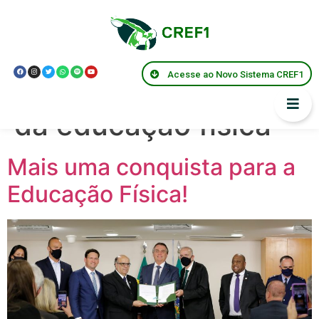
Tag:
presidente jair
bolsonaro assina lei
Acesse ao Novo Sistema CREF1
pela regulamentação
da educação física
Mais uma conquista para a
Educação Física!