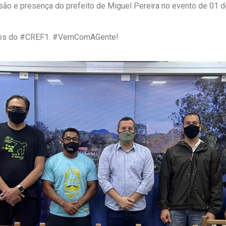
ssão e presença do prefeito de Miguel Pereira no evento de 01 
tivos do #CREF1. #VemComAGente!