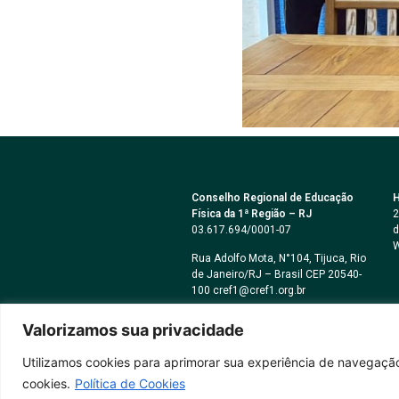
Conselho Regional de Educação
H
Física da 1ª Região – RJ
2
03.617.694/0001-07
d
W
Rua Adolfo Mota, N°104, Tijuca, Rio
de Janeiro/RJ – Brasil CEP 20540-
100 cref1@cref1.org.br
Assessoria de comunicação:
Valorizamos sua privacidade
decom@cref1.org.br
Utilizamos cookies para aprimorar sua experiência de navegação
cookies.
Política de Cookies