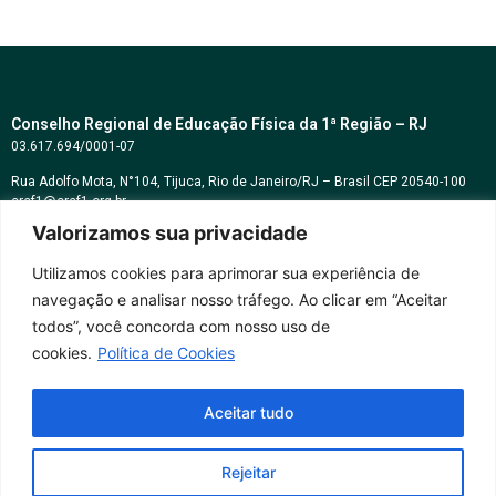
Conselho Regional de Educação Física da 1ª Região – RJ
03.617.694/0001-07
Rua Adolfo Mota, N°104, Tijuca, Rio de Janeiro/RJ – Brasil CEP 20540-100
cref1@cref1.org.br
Valorizamos sua privacidade
Assessoria de comunicação:
decom@cref1.org.br
Utilizamos cookies para aprimorar sua experiência de
navegação e analisar nosso tráfego. Ao clicar em “Aceitar
Horários de atendimento:
todos”, você concorda com nosso uso de
2ª a 6ª feira das 9h às 17h / Sábados das 09h às 13h
cookies.
Política de Cookies
Whatsapp: (21) 2569-2398
Aceitar tudo
Rejeitar