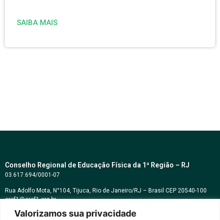
SAIBA MAIS
Conselho Regional de Educação Física da 1ª Região – RJ
03.617.694/0001-07
Rua Adolfo Mota, N°104, Tijuca, Rio de Janeiro/RJ – Brasil CEP 20540-100
cref1@cref1.org.br
Valorizamos sua privacidade
Assessoria de comunicação: