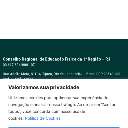
Conselho Regional de Educação Física da 1ª Região – RJ
03.617.694/0001-07
Rua Adolfo Mota, N°104, Tijuca, Rio de Janeiro/RJ – Brasil CEP 20540-100
cref1@cref1.org.br
Valorizamos sua privacidade
Assessoria de comunicação:
decom@cref1.org.br
Utilizamos cookies para aprimorar sua experiência de
navegação e analisar nosso tráfego. Ao clicar em “Aceitar
Horários de atendimento:
todos”, você concorda com nosso uso de
2ª a 6ª feira das 9h às 17h / Sábados das 09h às 13h
cookies.
Política de Cookies
Whatsapp: (21) 2569-2398