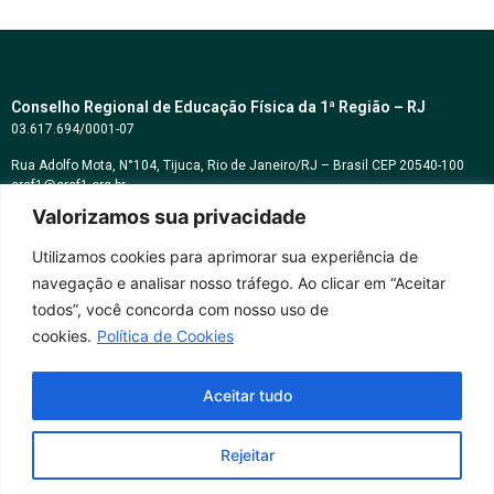
Conselho Regional de Educação Física da 1ª Região – RJ
03.617.694/0001-07
Rua Adolfo Mota, N°104, Tijuca, Rio de Janeiro/RJ – Brasil CEP 20540-100
cref1@cref1.org.br
Valorizamos sua privacidade
Assessoria de comunicação:
decom@cref1.org.br
Utilizamos cookies para aprimorar sua experiência de
navegação e analisar nosso tráfego. Ao clicar em “Aceitar
Horários de atendimento:
todos”, você concorda com nosso uso de
2ª a 6ª feira das 9h às 17h / Sábados das 09h às 13h
cookies.
Política de Cookies
Whatsapp: (21) 2569-2398
Aceitar tudo
Rejeitar