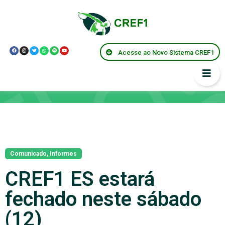
Acesse ao Novo Sistema CREF1
Notícias
Comunicado
,
Informes
CREF1 ES estará
fechado neste sábado
(12)