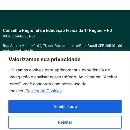
Conselho Regional de Educação Física da 1ª Região – RJ
03.617.694/0001-07
Rua Adolfo Mota, N°104, Tijuca, Rio de Janeiro/RJ – Brasil CEP 20540-100
cref1@cref1.org.br
Valorizamos sua privacidade
Assessoria de comunicação:
decom@cref1.org.br
Utilizamos cookies para aprimorar sua experiência de
navegação e analisar nosso tráfego. Ao clicar em “Aceitar
Horários de atendimento:
todos”, você concorda com nosso uso de
2ª a 6ª feira das 9h às 17h / Sábados das 09h às 13h
cookies.
Política de Cookies
Whatsapp: (21) 2569-2398
Aceitar tudo
Rejeitar