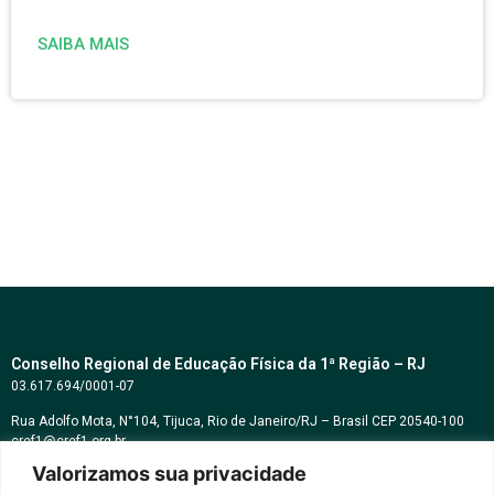
SAIBA MAIS
Conselho Regional de Educação Física da 1ª Região – RJ
03.617.694/0001-07
Rua Adolfo Mota, N°104, Tijuca, Rio de Janeiro/RJ – Brasil CEP 20540-100
cref1@cref1.org.br
Valorizamos sua privacidade
Assessoria de comunicação: