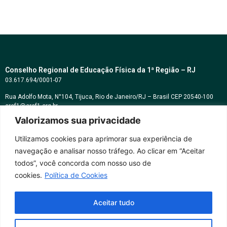
Conselho Regional de Educação Física da 1ª Região – RJ
03.617.694/0001-07
Rua Adolfo Mota, N°104, Tijuca, Rio de Janeiro/RJ – Brasil CEP 20540-100
cref1@cref1.org.br
Valorizamos sua privacidade
Assessoria de comunicação:
decom@cref1.org.br
Utilizamos cookies para aprimorar sua experiência de
navegação e analisar nosso tráfego. Ao clicar em “Aceitar
Horários de atendimento:
todos”, você concorda com nosso uso de
2ª a 6ª feira das 9h às 17h / Sábados das 09h às 13h
cookies.
Política de Cookies
Whatsapp: (21) 2569-2398
Aceitar tudo