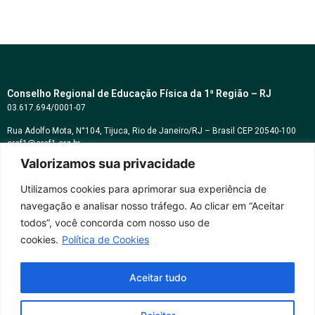
Conselho Regional de Educação Física da 1ª Região – RJ
03.617.694/0001-07
Rua Adolfo Mota, N°104, Tijuca, Rio de Janeiro/RJ – Brasil CEP 20540-100
cref1@cref1.org.br
Valorizamos sua privacidade
Assessoria de comunicação:
decom@cref1.org.br
Utilizamos cookies para aprimorar sua experiência de
navegação e analisar nosso tráfego. Ao clicar em “Aceitar
Horários de atendimento:
todos”, você concorda com nosso uso de
2ª a 6ª feira das 9h às 17h / Sábados das 09h às 13h
cookies.
Política de Cookies
Whatsapp: (21) 2569-2398
Aceitar tudo