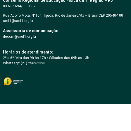
Conselho Regional de Educação Física da 1ª Região – RJ
03.617.694/0001-07
Rua Adolfo Mota, N°104, Tijuca, Rio de Janeiro/RJ – Brasil CEP 20540-100
cref1@cref1.org.br
Assessoria de comunicação:
decom@cref1.org.br
Horários de atendimento:
2ª a 6ª feira das 9h às 17h / Sábados das 09h às 13h
Whatsapp: (21) 2569-2398