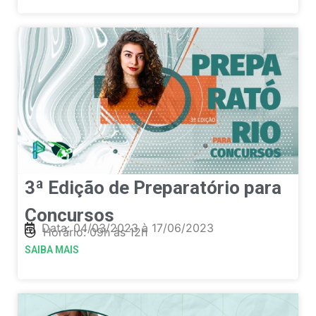
3ª Edição de Preparatório para
Concursos
Data: 04/03/2023 à 17/06/2023
Horário: 09h às 12h
SAIBA MAIS