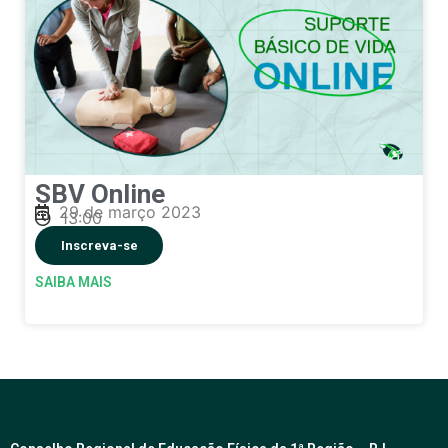
SBV Online
29 de março 2023
13:00
Inscreva-se
SAIBA MAIS