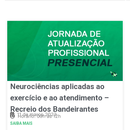
Neurociências aplicadas ao
exercício e ao atendimento –
Recreio dos Bandeirantes
11 de março 2023
Horário: 09h às 12h
SAIBA MAIS