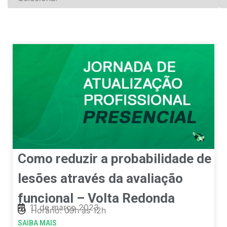
Como reduzir a probabilidade de
lesões através da avaliação
funcional – Volta Redonda
11 de março 2023
Horário: 09h às 12h
SAIBA MAIS