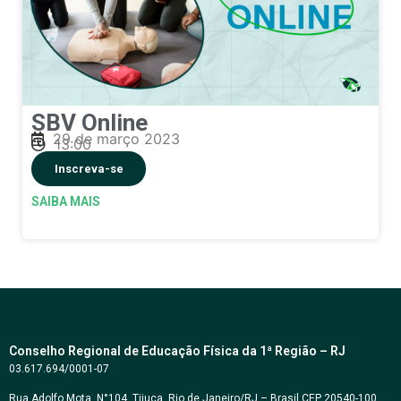
SBV Online
29 de março 2023
13:00
Inscreva-se
SAIBA MAIS
Conselho Regional de Educação Física da 1ª Região – RJ
03.617.694/0001-07
Rua Adolfo Mota, N°104, Tijuca, Rio de Janeiro/RJ – Brasil CEP 20540-100