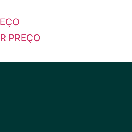
REÇO
OR PREÇO