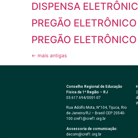
DISPENSA ELETRÔNIC
PREGÃO ELETRÔNICO 
PREGÃO ELETRÔNICO 
←
mais antigas
Conselho Regional de Educação
H
Física da 1ª Região – RJ
2
03.617.694/0001-07
d
W
Rua Adolfo Mota, N°104, Tijuca, Rio
de Janeiro/RJ – Brasil CEP 20540-
100 cref1@cref1.org.br
Assessoria de comunicação:
decom@cref1.org.br