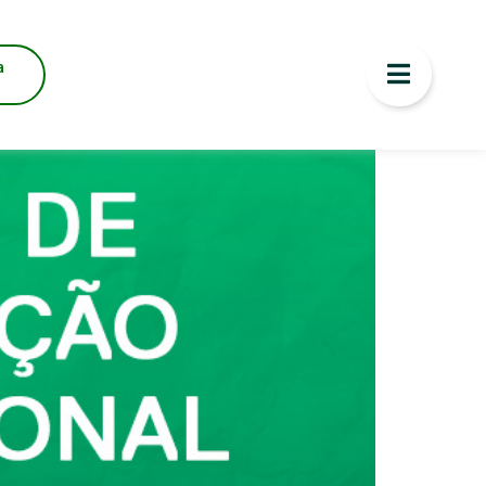
sional
a
sópolis